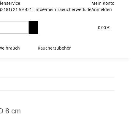
enservice
Mein Konto
(2181) 21 59 421
info@mein-raeucherwerk.de
Anmelden
0,00 €
Weihrauch
Räucherzubehör
D 8 cm