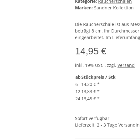
Kategorie:
Räucherschalen
Marken:
Sandner Kollektion
Die Räucherschale ist aus Mess
beträgt 8 cm. Ihr Durchmesser 
eingearbeitet. Im Lieferumfang
14,95 €
inkl. 19% USt. , zzgl.
Versand
ab
Stückpreis / Stk
6
14,20 €
*
12
13,83 €
*
24
13,45 €
*
Sofort verfügbar
Lieferzeit:
2 - 3 Tage
Versandin