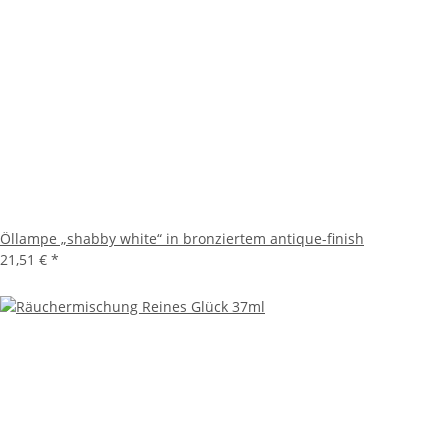
Öllampe „shabby white“ in bronziertem antique-finish
21,51 €
*