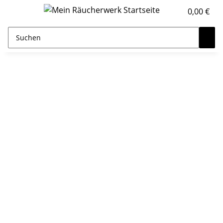
0,00 €
Räuchergefässe
Jedes Produkt ist aus hochwertigen und langlebigen
Materialien gefertigt, in Handarbeit hergestellt, von hoher
Qualität & in anmutigem Design.
Weihrauch in Spitzenqualität
Alle Weihrachperlen sind handverlesen. Die Aussortierung,
Graduierung und Reinigung erfolgt mit großer Sorgfalt,
langer Erfahrung und tiefempfundener Leidenschaft.