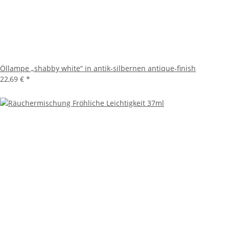
Öllampe „shabby white“ in antik-silbernen antique-finish
22,69 €
*