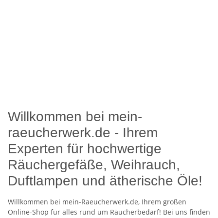
Nachkaufgarantie
Für unsere Räuchergefäße und Duftlampen haben wir
ständig passende Ersatzsiebe, Räucherplättchen und
Duftschalen auf Lager.
Großes Lager, schnelle Lieferung
Kurzfristige Lieferungen innerhalb von 2 – 3 Arbeitstagen von
Lagerware
Willkommen bei mein-
raeucherwerk.de - Ihrem
Experten für hochwertige
Räuchergefäße, Weihrauch,
Duftlampen und ätherische Öle!
Willkommen bei mein-Raeucherwerk.de, Ihrem großen
Online-Shop für alles rund um Räucherbedarf! Bei uns finden