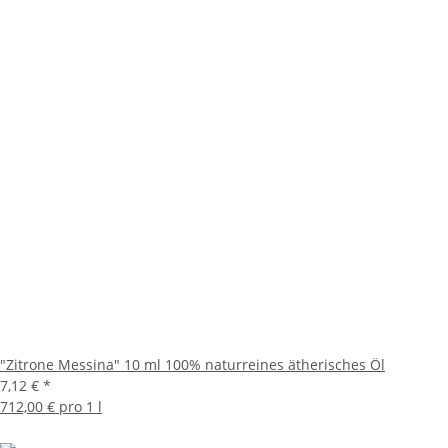
"Zitrone Messina" 10 ml 100% naturreines ätherisches Öl
7,12 €
*
712,00 € pro 1 l