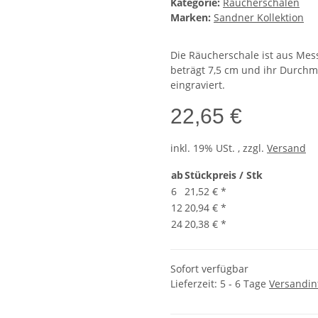
Kategorie:
Räucherschalen
Marken:
Sandner Kollektion
Die Räucherschale ist aus Mess
beträgt 7,5 cm und ihr Durchme
eingraviert.
22,65 €
inkl. 19% USt. , zzgl.
Versand
ab
Stückpreis / Stk
6
21,52 €
*
12
20,94 €
*
24
20,38 €
*
Sofort verfügbar
Lieferzeit:
5 - 6 Tage
Versandin