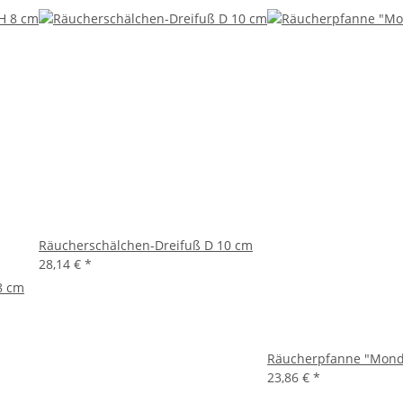
Räucherschälchen-Dreifuß D 10 cm
28,14 €
*
8 cm
Räucherpfanne "Mond u
23,86 €
*