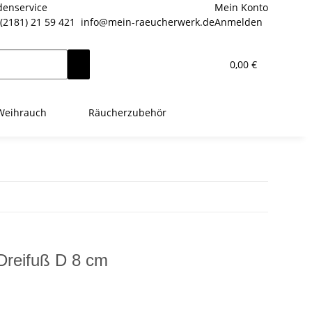
enservice
Mein Konto
(2181) 21 59 421
info@mein-raeucherwerk.de
Anmelden
0,00 €
Weihrauch
Räucherzubehör
Dreifuß D 8 cm