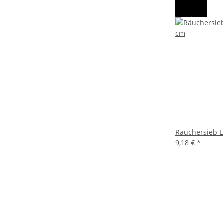
Räuchersieb E
9,18 €
*