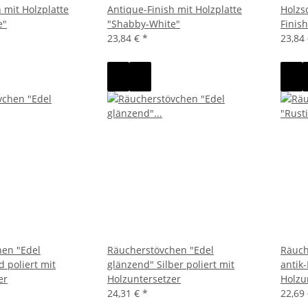
 mit Holzplatte
Antique-Finish mit Holzplatte
Holzs
e"
"Shabby-White"
Finish
23,84 €
*
23,84
en "Edel
Räucherstövchen "Edel
Räuch
 poliert mit
glänzend" Silber poliert mit
antik
er
Holzuntersetzer
Holzu
24,31 €
*
22,69