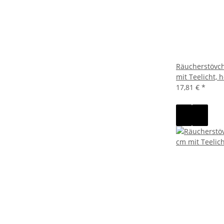
Räucherstövc
mit Teelicht, 
17,81 €
*