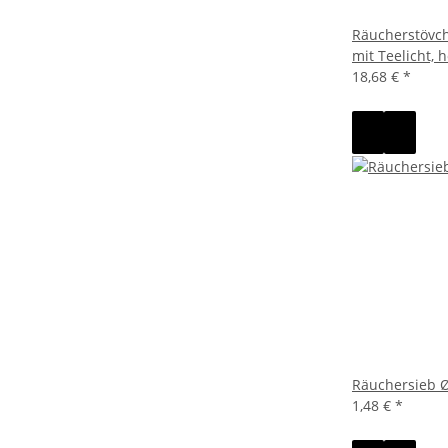
Räucherstövch
mit Teelicht, 
18,68 €
*
Räuchersieb Ø
1,48 €
*