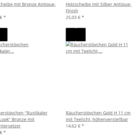
cheibe mit Bronze Antique-
Holzscheibe mit Silber Antique-
Finish
 €
*
25,03 €
*
erstövchen "Rustikaler
Räucherstövchen Gold H 11 cm
-Look" Bronze mit
mit Teelicht, höhenverstellbar
ntersetzer
14,62 €
*
 €
*