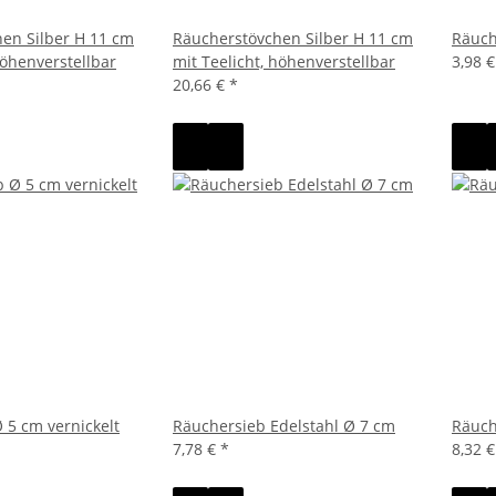
en Silber H 11 cm
Räucherstövchen Silber H 11 cm
Räuch
höhenverstellbar
mit Teelicht, höhenverstellbar
3,98 
20,66 €
*
 5 cm vernickelt
Räuchersieb Edelstahl Ø 7 cm
Räuch
7,78 €
*
8,32 