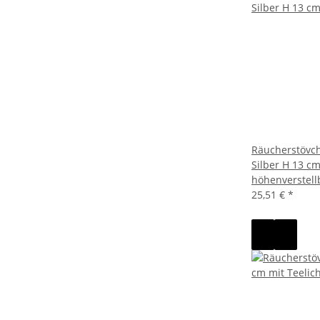
Räucherstövc
Silber H 13 cm
höhenverstell
25,51 €
*