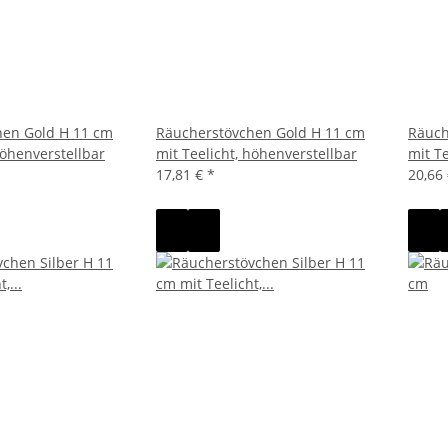
hen Gold H 11 cm
Räucherstövchen Gold H 11 cm
Räuch
höhenverstellbar
mit Teelicht, höhenverstellbar
mit T
17,81 €
*
20,66