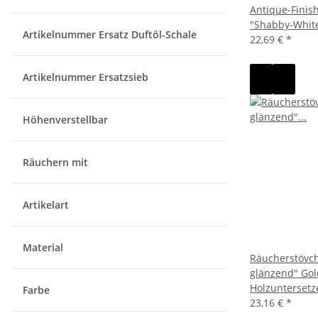
Antique-Finish
"Shabby-Whit
Artikelnummer Ersatz Duftöl-Schale
22,69 €
*
Artikelnummer Ersatzsieb
Höhenverstellbar
Räuchern mit
Artikelart
Material
Räucherstövch
glänzend" Gold
Holzuntersetz
Farbe
23,16 €
*