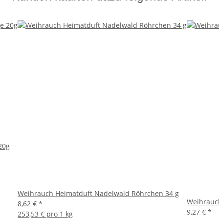
20g
Weihrauch Heimatduft Nadelwald Röhrchen 34 g
Weihrauch
8,62 €
*
9,27 €
*
253,53 € pro 1 kg