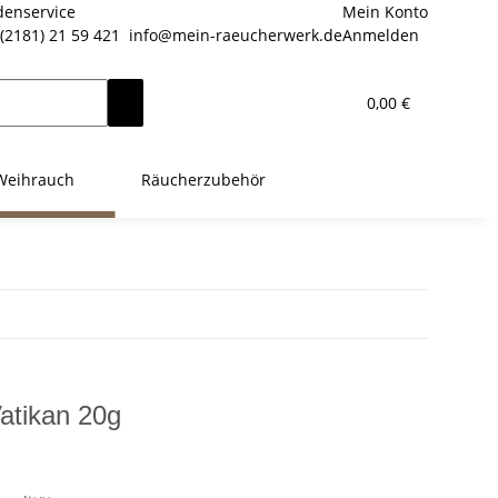
enservice
Mein Konto
(2181) 21 59 421
info@mein-raeucherwerk.de
Anmelden
0,00 €
Weihrauch
Räucherzubehör
atikan 20g