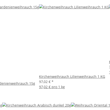
Kirchenweihrauch Lilienweihrauch 1 KG
97,02 €
*
denienweihrauch 15g
97,02 € pro 1 kg