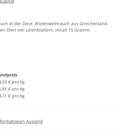
ualität
uch in der Dose. Blütenweihrauch aus Griechenland.
en Ölen von Lilienblättern, Inhalt 15 Gramm.
undpreis
4,59 € pro kg
6,85 € pro kg
9,71 € pro kg
formationen Ausland