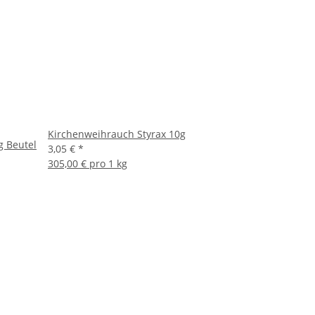
Kirchenweihrauch Styrax 10g
g Beutel
3,05 €
*
305,00 € pro 1 kg