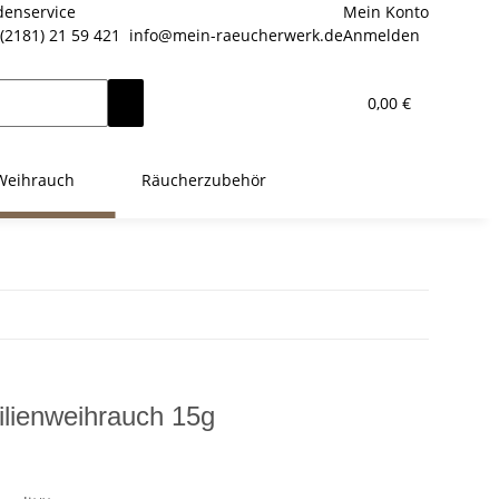
enservice
Mein Konto
(2181) 21 59 421
info@mein-raeucherwerk.de
Anmelden
0,00 €
Weihrauch
Räucherzubehör
ilienweihrauch 15g