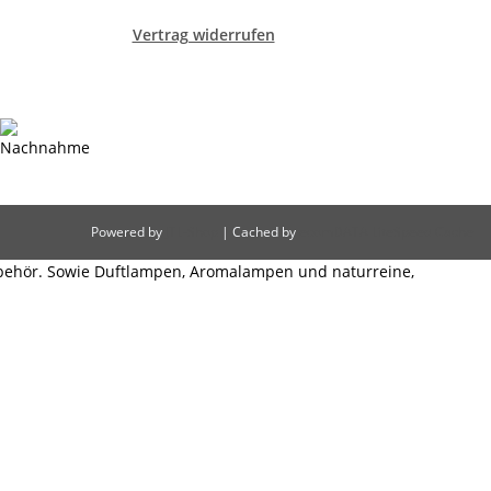
Vertrag widerrufen
Powered by
JTL-Shop
| Cached by
ecomDATA LiteSpeed Cache
behör. Sowie Duftlampen, Aromalampen und naturreine,