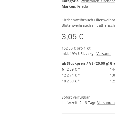
Kategorie:
Weihrauch Kirchenq
Marken:
Frieda
Kirchenweihrauch Lilienweihra
Blütenweihrauch mit ätherisch
3,05 €
152,50 € pro 1 kg
inkl. 19% USt. , zzgl.
Versand
ab
Stückpreis / VE (20,00 g)
Gr
6
2,89 €
*
14
12
2,74 €
*
13
18
2,59 €
*
12
Sofort verfügbar
Lieferzeit:
2 - 3 Tage
Versandin