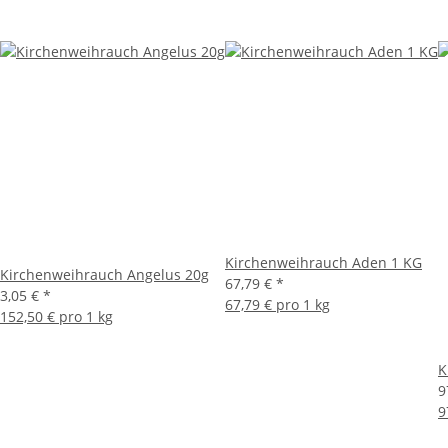
Kirchenweihrauch Aden 1 KG
Kirchenweihrauch Angelus 20g
67,79 €
*
3,05 €
*
67,79 € pro 1 kg
152,50 € pro 1 kg
K
9
9