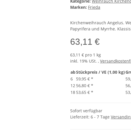
Kategorie:
Weihrauch Kirchenq
Marken:
Frieda
Kirchenweihrauch Angelus. We
Papyrifera und Myrrhe. Klassis
63,11 €
63,11 € pro 1 kg
inkl. 19% USt. ,
Versandkostenf
ab
Stückpreis / VE (1,00 kg)
Gr
6
59,95 €
*
59
12
56,80 €
*
56
18
53,65 €
*
53
Sofort verfügbar
Lieferzeit:
6 - 7 Tage
Versandin