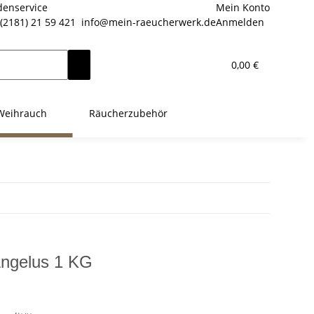
enservice
Mein Konto
(2181) 21 59 421
info@mein-raeucherwerk.de
Anmelden
0,00 €
Weihrauch
Räucherzubehör
Angelus 1 KG