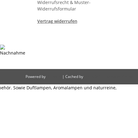
Widerrufsrecht & Muster-
Widerrufsformular
Vertrag widerrufen
Powered by
JTL-Shop
| Cached by
ecomDATA LiteSpeed Cache
behör. Sowie Duftlampen, Aromalampen und naturreine,