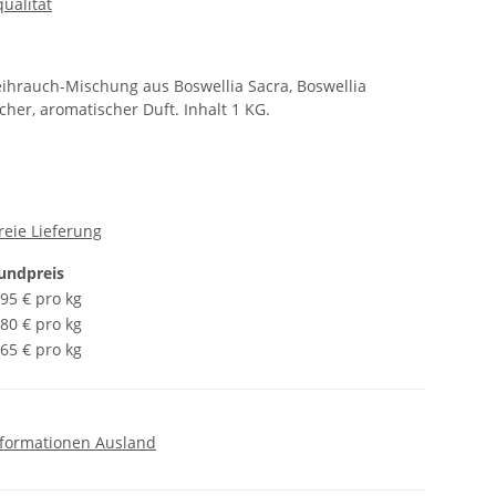
ualität
ihrauch-Mischung aus Boswellia Sacra, Boswellia
cher, aromatischer Duft. Inhalt 1 KG.
reie Lieferung
undpreis
,95 € pro kg
,80 € pro kg
,65 € pro kg
formationen Ausland