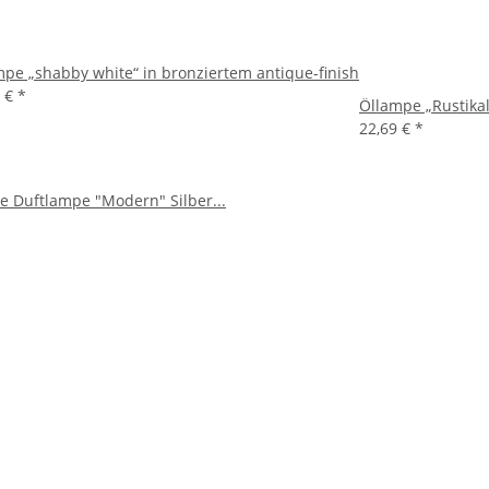
pe „shabby white“ in bronziertem antique-finish
1 €
*
Öllampe „Rustikal
22,69 €
*