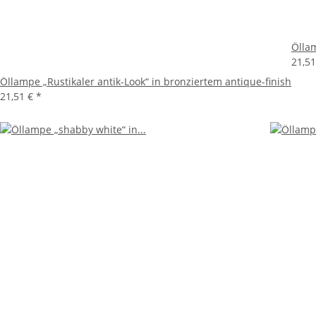
Öllam
21,5
Öllampe „Rustikaler antik-Look“ in bronziertem antique-finish
21,51 €
*