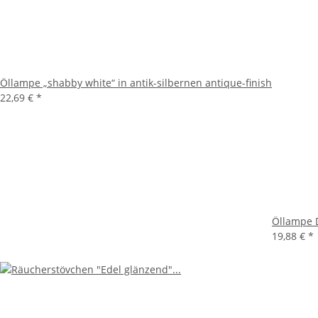
Öllampe „shabby white“ in antik-silbernen antique-finish
22,69 €
*
Öllampe 
19,88 €
*