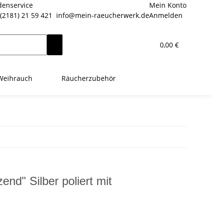
enservice
Mein Konto
(2181) 21 59 421
info@mein-raeucherwerk.de
Anmelden
0,00 €
Weihrauch
Räucherzubehör
end" Silber poliert mit