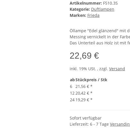
Artikelnummer:
F510.3S
Kategorie:
Duftlampen
Marken:
Frieda
Öllampe "Edel glänzend" mit du
Messing vernickelt in der Farb
Das Unterteil aus Holz ist mit f
22,69 €
inkl. 19% USt. , zzgl.
Versand
ab
Stückpreis / Stk
6
21,56 €
*
12
20,42 €
*
24
19,29 €
*
Sofort verfügbar
Lieferzeit:
6 - 7 Tage
Versandin